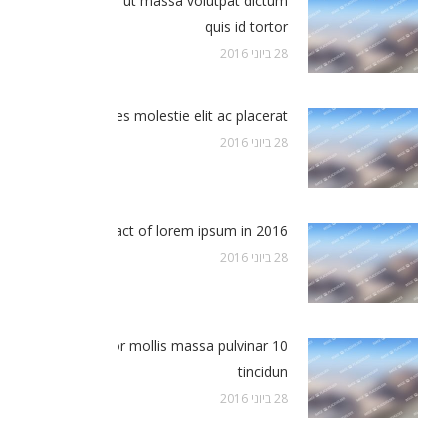
Sed nec felis ut massa volutpat dictum
quis id tortor
28 ביוני 2016
Cras ultricies molestie elit ac placerat
28 ביוני 2016
The impact of lorem ipsum in 2016
28 ביוני 2016
10 Reasons for mollis massa pulvinar
tincidun
28 ביוני 2016