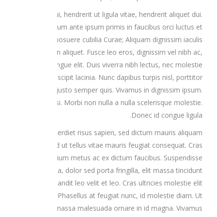
Nunc lacus dui, hendrerit ut ligula vitae, hendrerit aliquet dui.
Vestibulum ante ipsum primis in faucibus orci luctus et
ultrices posuere cubilia Curae; Aliquam dignissim iaculis
turpis in aliquet. Fusce leo eros, dignissim vel nibh ac,
facilisis congue elit. Duis viverra nibh lectus, nec molestie
libero suscipit lacinia. Nunc dapibus turpis nisl, porttitor
pulvinar justo semper quis. Vivamus in dignissim ipsum.
Nulla facilisi. Morbi non nulla a nulla scelerisque molestie.
Donec id congue ligula.
Nullam imperdiet risus sapien, sed dictum mauris aliquam
eget. Sed ut tellus vitae mauris feugiat consequat. Cras
pretium metus ac ex dictum faucibus. Suspendisse
malesuada, dolor sed porta fringilla, elit massa tincidunt
elit, vitae blandit leo velit et leo. Cras ultricies molestie elit
ac placerat. Phasellus at feugiat nunc, id molestie diam. Ut
eu elit vel massa malesuada ornare in id magna. Vivamus