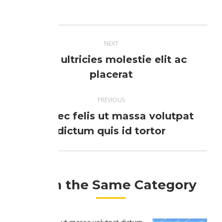
עם
עם
עם
עם
עם
Pinterest
Twitter
LinkedIn
Facebook
Google+
Post
NEXT
navigation
Cras ultricies molestie elit ac
Next
placerat
post:
PREVIOUS
Sed nec felis ut massa volutpat
Previous
dictum quis id tortor
post:
From the Same Category