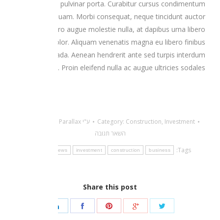
pellentesque pulvinar porta. Curabitur cursus condimentum
ex non aliquam. Morbi consequat, neque tincidunt auctor
mattis, libero augue molestie nulla, at dapibus urna libero
nec dolor. Aliquam venenatis magna eu libero finibus
malesuada. Aenean hendrerit ante sed turpis interdum
consequat. Proin eleifend nulla ac augue ultricies sodales.
Investment
,
Construction
Category:
ע"י
Parallax
28 ביוני 2016
השאר תגובה
Tags:
world
news
investment
construction
business
Share this post
שתף
שתף
שתף
שתף
שתף