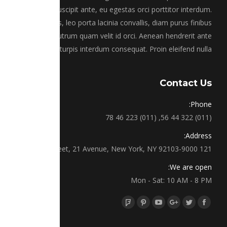
tempus suscipit ante, eu egestas orci porttitor interdum.
Integer luctus, leo porta lacinia convallis, diam purus finibus
lectus, ut rutrum quam velit id orci. Aenean hendrerit ante
sed turpis interdum consequat. Proin eleifend nulla!
Contact Us
Phone:
(011) 322 44 56, (011) 223 46 78
Address:
121 Rock Sreet, 21 Avenue, New York, NY 92103-9000
We are open:
Mon - Sat: 10 AM - 8 PM
Find us on:
Foursquare
Pinterest
YouTube
Google+
Twitter
Facebook