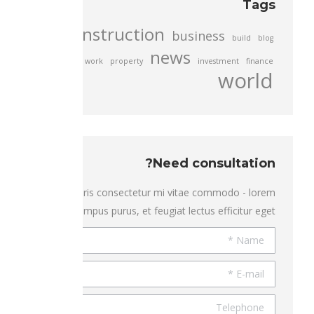
Tags
construction
business
build
blog
news
work
property
investment
finance
world
Need consultation?
Mauris consectetur mi vitae commodo - lorem
ipsum tempus purus, et feugiat lectus efficitur eget.
Name *
E-mail *
Telephone